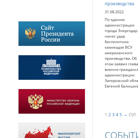
производства
31.08.2022
По зданию
администрации
города Энергодар
нанес удар
беспилотник-
камикадзе ВСУ
американского
производства. Об
этом заявил глав
военно-гражданс
администрации
Запорожской обл
Евгений Балицки
1
2
3
4
5
→
Ctrl
СОБЫТ