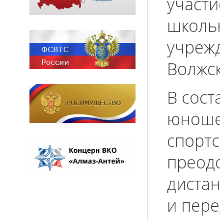
участи
школьн
учреж
Волжск
В сост
юноше
спорт
преод
дистан
и пере