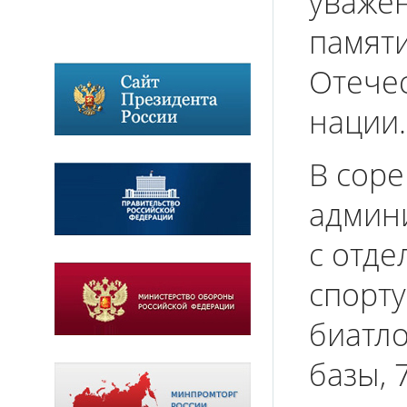
уважен
памяти
Отече
нации.
В сор
админ
с отде
спорту
биатл
базы, 