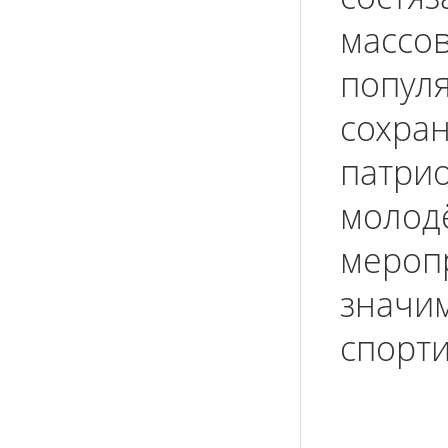
массо
попул
сохра
патри
молодё
мероп
значим
спорти