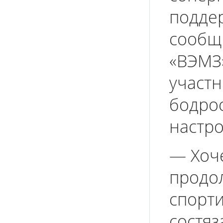
подде
сообщ
«ВЭМЗ
участн
бодро
настро
— Хоче
продо
спорт
состяз