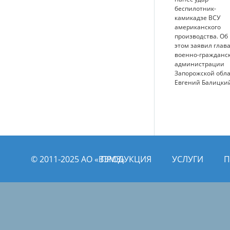
беспилотник-
камикадзе ВСУ
американского
производства. Об
этом заявил глав
военно-гражданс
администрации
Запорожской обл
Евгений Балицки
© 2011­­-2025 АО «ВЭМЗ»
ПРОДУКЦИЯ
УСЛУГИ
П