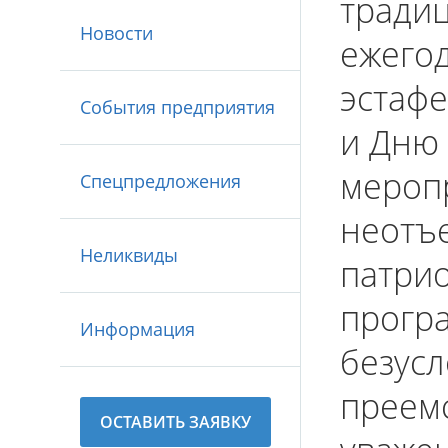
традиц
Новости
ежегод
эстаф
События предприятия
и Дню 
мероп
Спецпредложения
неотъ
Неликвиды
патри
програ
Информация
безус
преем
ОСТАВИТЬ ЗАЯВКУ