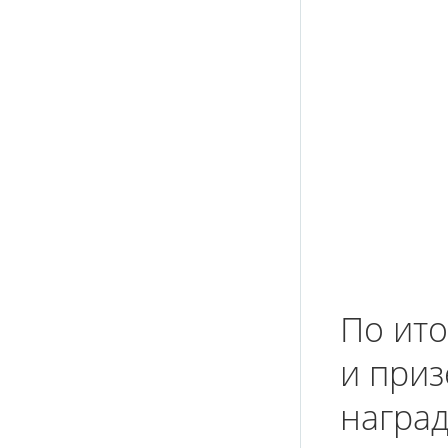
По ито
и при
наград