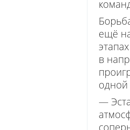
коман
Борьба
ещё на
этапах
в напр
проиг
одной 
— Эст
атмос
соперн