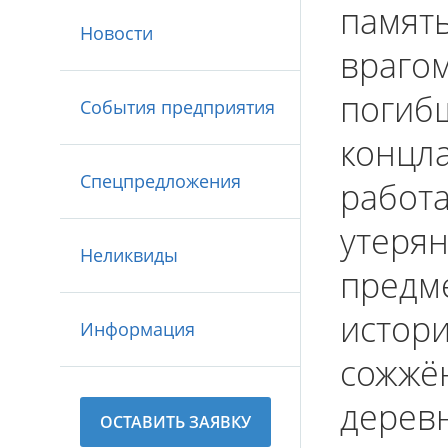
память
Новости
врагом
погибш
События предприятия
концла
Спецпредложения
работа
утерян
Неликвиды
предме
истори
Информация
сожжён
деревн
ОСТАВИТЬ ЗАЯВКУ