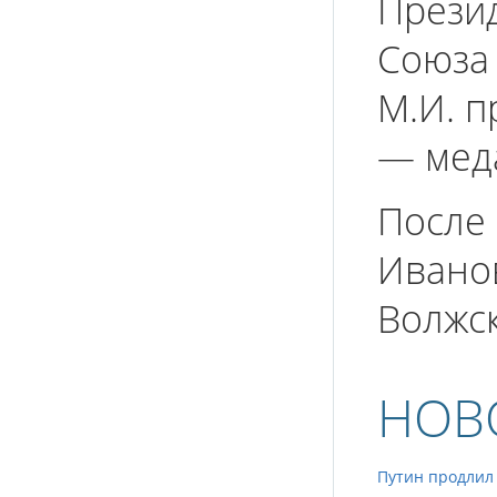
Прези
Союза 
М.И. п
— меда
После
Иванов
Волжск
НОВ
Путин продлил