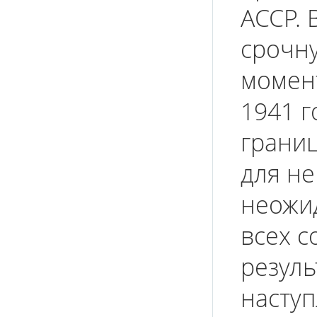
АССР. 
срочну
момен
1941 г
грани
для не
неожид
всех с
резуль
наступ