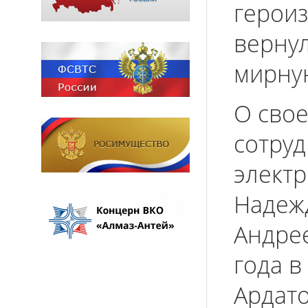
героиз
вернул
мирну
О свое
сотруд
электр
Надеж
Андрее
года в
Ардат