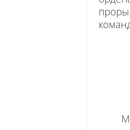
проры
коман
М