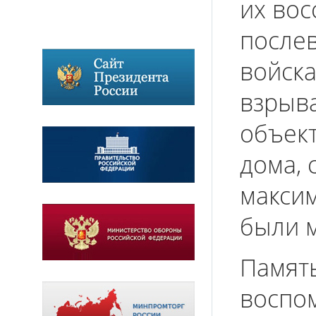
их вос
после
войска
взрыва
объек
дома, 
макси
были 
Память
воспом