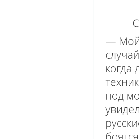
С
— Мой
случай
когда 
техник
под мо
увидел
русски
боятся