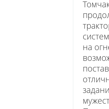
Томчак
продо
тракто
систем
на огн
возмо
постав
отлич
задани
мужест