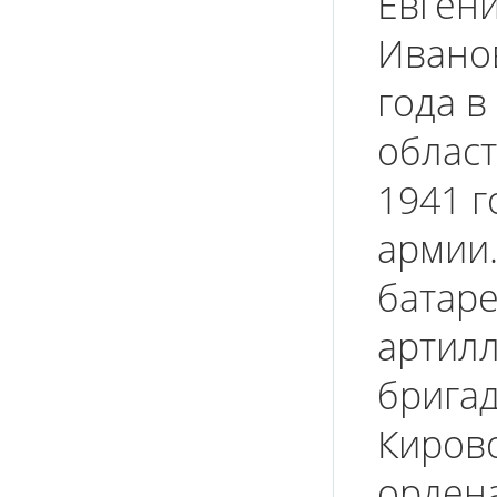
Евгени
Иванов
года в
област
1941 г
армии.
батаре
артил
бригад
Киров
орден