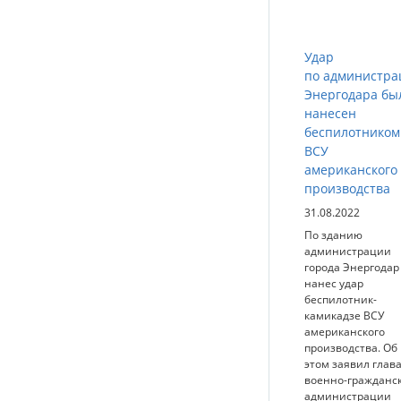
Удар
по администра
Энергодара бы
нанесен
беспилотником
ВСУ
американского
производства
31.08.2022
По зданию
администрации
города Энергодар
нанес удар
беспилотник-
камикадзе ВСУ
американского
производства. Об
этом заявил глав
военно-гражданс
администрации