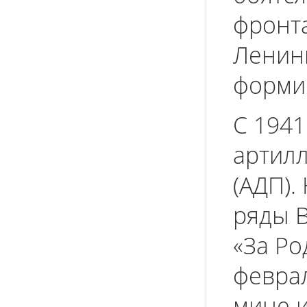
фронта
Ленинг
форми
С 1941
артил
(АДП).
ряды В
«За Ро
феврал
мине и