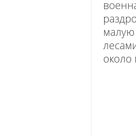
военна
раздр
малую 
лесами
около 