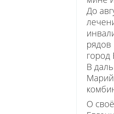
До авг
лечени
инвал
рядов 
город 
В дал
Марий
комбин
О своё