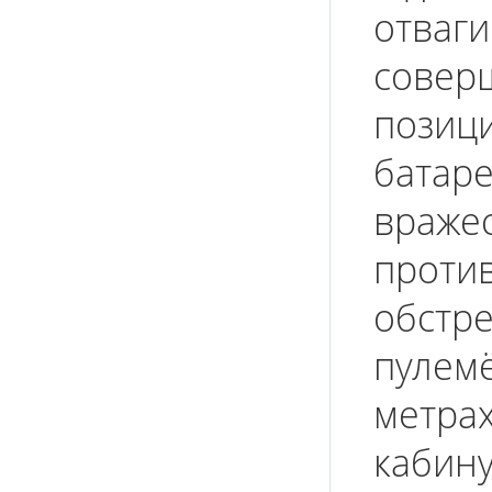
отваги
совер
позиц
батаре
вражес
проти
обстре
пулемё
метрах
кабину