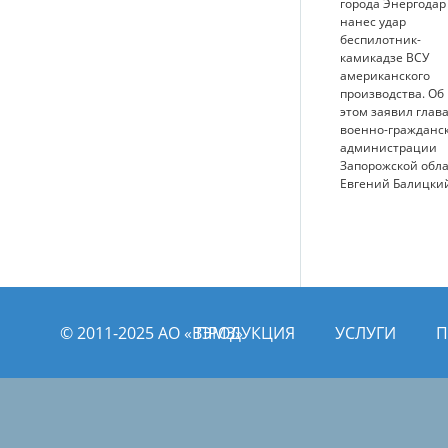
города Энергодар
нанес удар
беспилотник-
камикадзе ВСУ
американского
производства. Об
этом заявил глав
военно-гражданс
администрации
Запорожской обл
Евгений Балицки
© 2011­­-2025 АО «ВЭМЗ»
ПРОДУКЦИЯ
УСЛУГИ
П