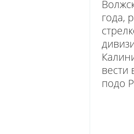
Волжск
года, 
стрелк
дивизи
Калини
вести 
подо Р