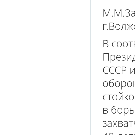
М.М.З
г.Волж
В соот
Прези
СССР 
оборон
стойко
в бор
захват