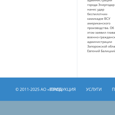
администрации
города Энергодар
нанес удар
беспилотник-
камикадзе ВСУ
американского
производства. Об
этом заявил глав
военно-гражданс
администрации
Запорожской обл
Евгений Балицки
© 2011­­-2025 АО «ВЭМЗ»
ПРОДУКЦИЯ
УСЛУГИ
П