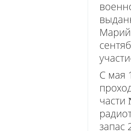
военн
выдан
Марийс
сентяб
участи
С мая 
проход
части 
радиот
запас 