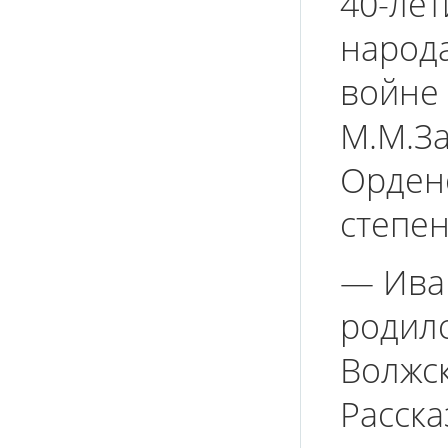
40-лет
народ
войне 
М.М.З
Орден
степен
— Ива
родилс
Волжск
Расска