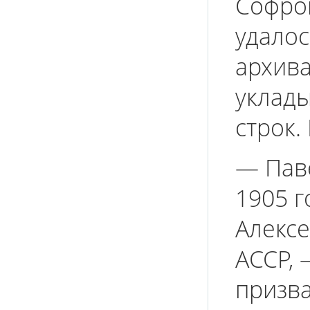
Софрон
удалос
архива
уклады
строк.
— Пав
1905 г
Алексе
АССР, 
призв