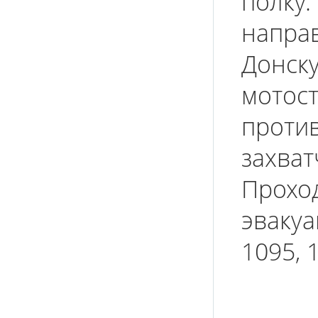
полку.
напра
Донск
мотост
проти
захват
Прохо
эвакуа
1095, 