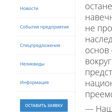
остане
Новости
навечн
не про
События предприятия
наслед
Спецпредложения
основ
вокру
Неликвиды
предст
нацио
Информация
преем
ОСТАВИТЬ ЗАЯВКУ
— Наш