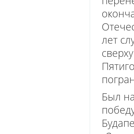
перене
оконч
Отече
лет сл
сверху
Пятиго
погран
Был на
победу
Будапе