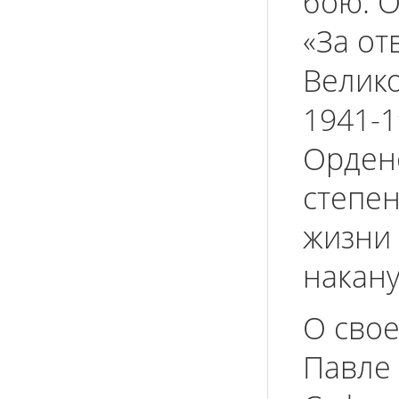
бою. 
«За от
Велик
1941-1
Орден
степен
жизни 
накану
О свое
Павле 