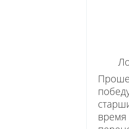
Ло
Проше
победу
старши
время