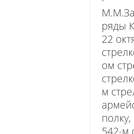
М.М.З
ряды 
22 окт
стрелк
ом стр
стрелк
м стре
армей
полку,
542-м 