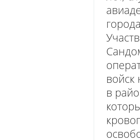
авиад
города
Участв
Сандо
опера
войск 
в райо
которы
крово
освобо