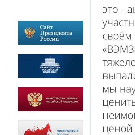
это на
участн
своём 
«ВЭМЗ»
тяжел
выпал
мы на
ценить
неимо
ценой