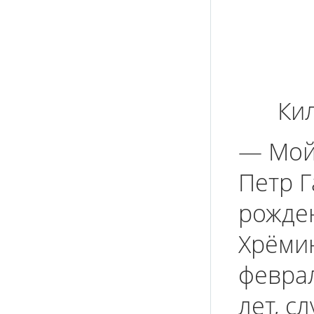
Ки
— Мой
Петр Г
рожде
Хрёмин
феврал
лет, с