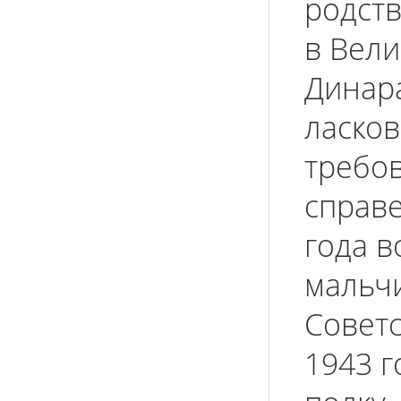
родств
в Вели
Динар
ласков
требов
справе
года 
мальч
Советс
1943 г