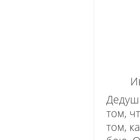
И
Дедушк
том, ч
том, к