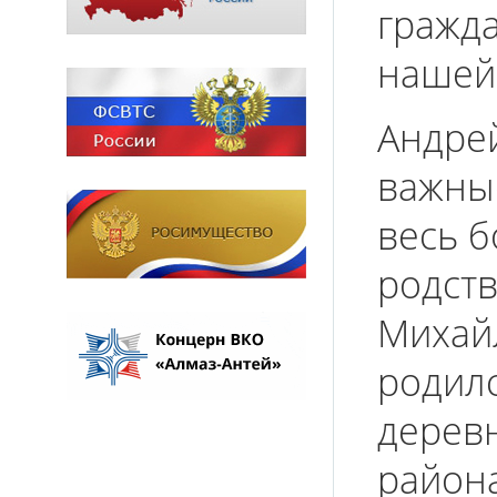
гражда
нашей
Андрей
важны
весь б
родст
Михай
родилс
дерев
района