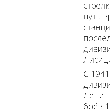
стрелк
путь в
станци
после
дивизи
Лисиц
С 1941
дивизи
Ленин
боёв 1