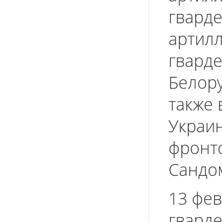
гварде
артилл
гварде
Белору
также 
Украин
фронто
Сандо
13 фев
гварде