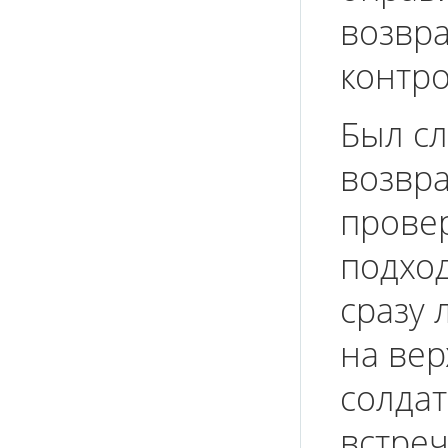
возвр
контро
Был сл
возвра
прове
подход
сразу 
на вер
солдат
встреч