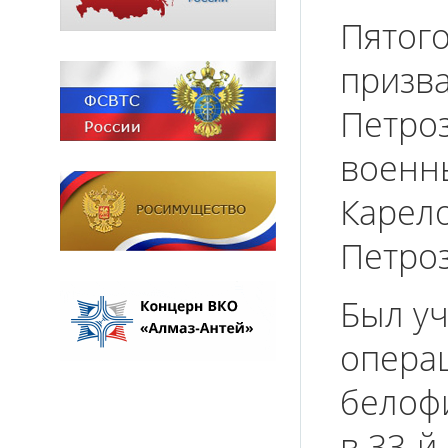
Пятого
призв
Петро
военны
Карело
Петроз
Был у
опера
белоф
в 33-й