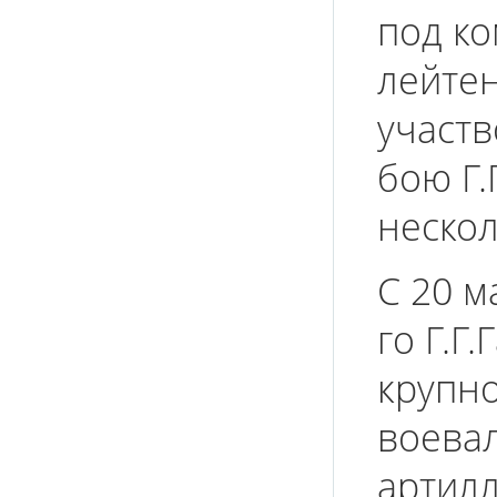
под к
лейтен
участв
бою Г.
нескол
С 20 м
го Г.Г
крупно
воевал
артилл