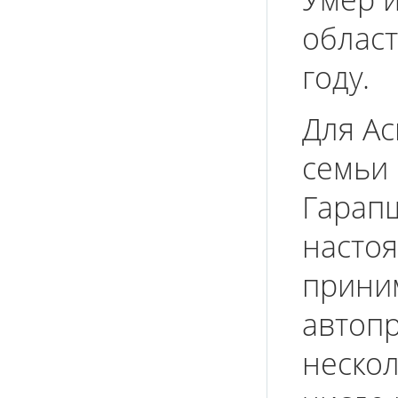
област
году.
Для Ас
семьи 
Гарап
настоя
приним
автоп
нескол