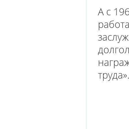
А с 196
работа
заслуж
долго
награ
труда»