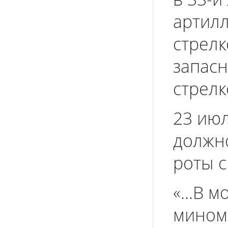
артилл
стрелк
запасн
стрелк
23 июл
должн
роты с
«...В 
мином