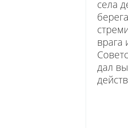
села д
берега
стрем
врага 
Советс
дал в
действ