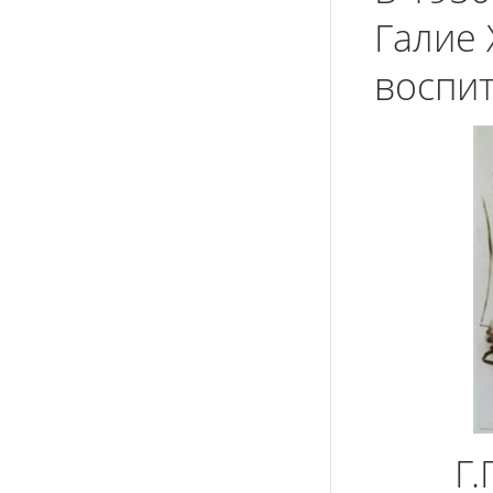
Галие 
воспит
Г.