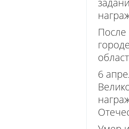
задани
награж
После 
городе
област
6 апре
Велик
награ
Отечес
Умер 