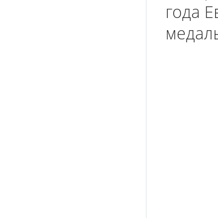
года 
медаль