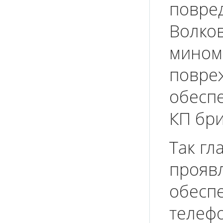
повре
Волко
мином
повре
обесп
КП бри
Так гл
проявл
обесп
телефо