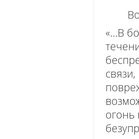
В
«...В 
течени
беспр
связи,
повреж
возмо
огонь 
безуп