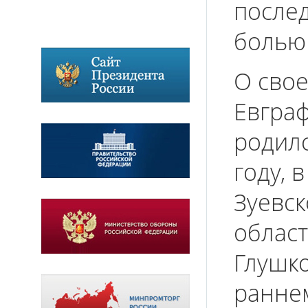
после
болью 
О свое
Евгра
родилс
году, 
Зуевск
област
Глушк
раннем