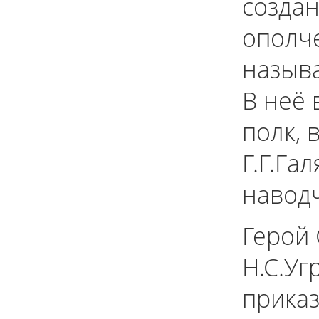
создан
ополче
называ
В неё 
полк, 
Г.Г.Га
наводч
Герой 
Н.С.У
приказ