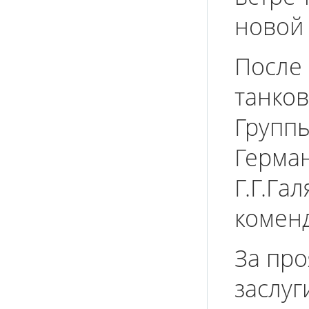
новой 
После 
танков
Группы
Герман
Г.Г.Га
коменд
За пр
заслуг