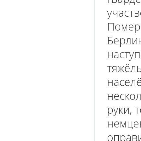
участв
Помера
Берлин
наступ
тяжёлы
насел
нескол
руки, 
немцев
оправи