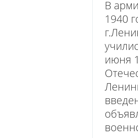
В арми
1940 г
г.Лени
училис
июня 1
Отечес
Ленин
введе
объяв
военн