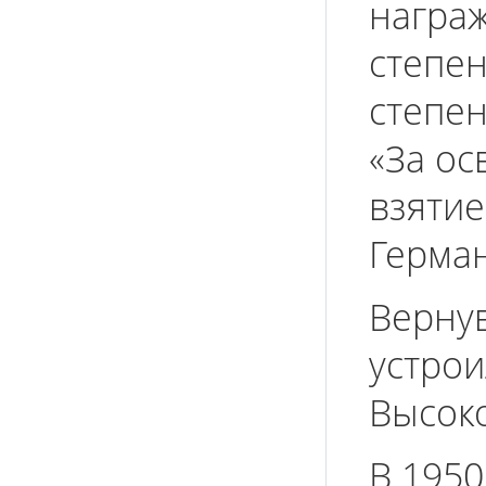
награж
степен
степен
«За ос
взятие
Герман
Вернув
устрои
Высоко
В 1950