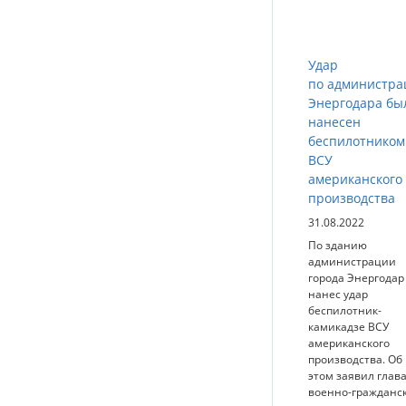
Удар
по администра
Энергодара бы
нанесен
беспилотником
ВСУ
американского
производства
31.08.2022
По зданию
администрации
города Энергодар
нанес удар
беспилотник-
камикадзе ВСУ
американского
производства. Об
этом заявил глав
военно-гражданс