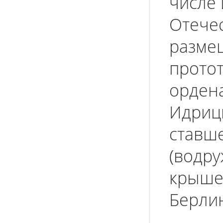
числе 
Отечес
разме
протот
ордена
Идрицк
ставш
(водру
крыше 
Берлин