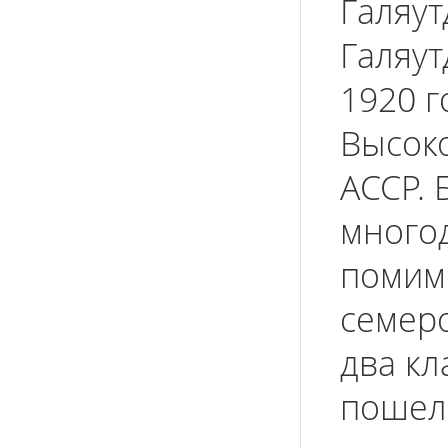
Галяу
Галяут
1920 г
Высоко
АССР. 
многод
помим
семеро
два кл
пошел 