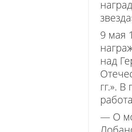
награ
звезда»
9 мая 
награ
над Ге
Отече
гг.». 
работа
— О м
Лобан