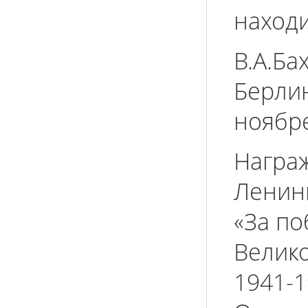
находи
В.А.Ба
Берлин
ноябре
Награ
Ленинг
«За по
Велик
1941-1