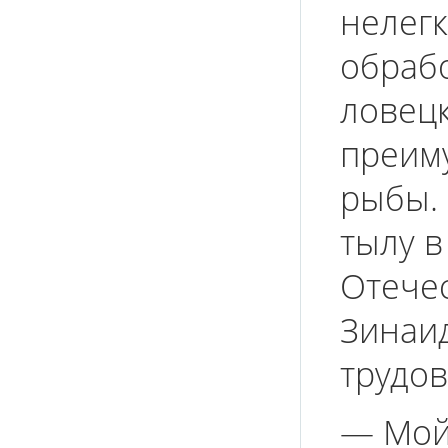
нелегк
обрабо
ловецк
преим
рыбы. 
тылу в
Отече
Зинаид
трудов
— Мой