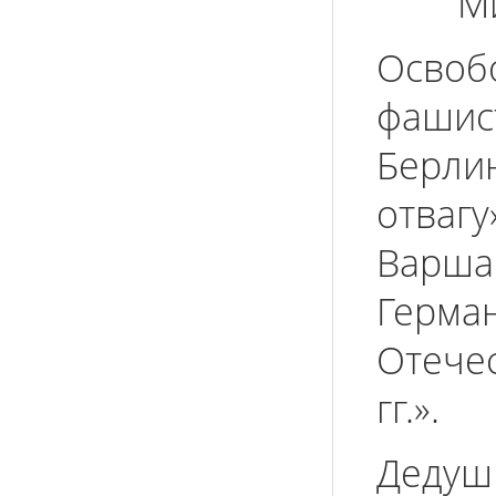
М
Освоб
фашист
Берлин
отвагу
Варшав
Герма
Отечес
гг.».
Дедуш