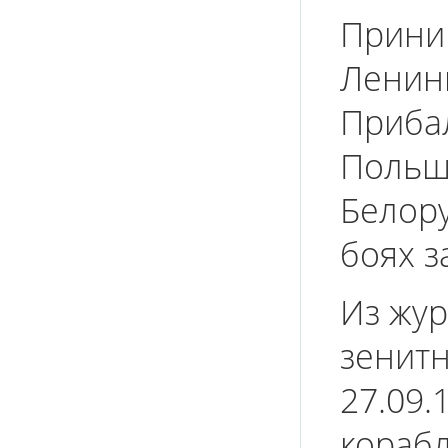
Прини
Ленин
Прибал
Польши
Белору
боях з
Из жур
зенитн
27.09.
кораб