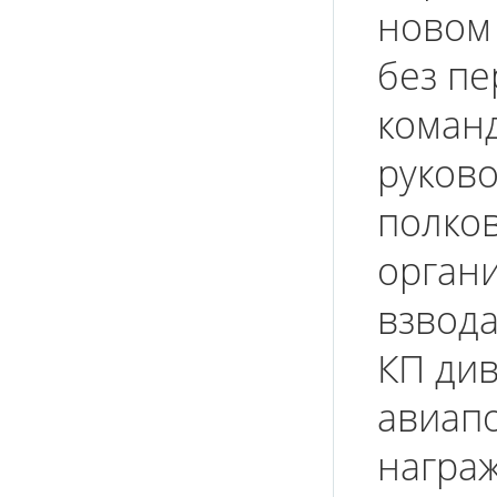
новом 
без пе
коман
руков
полков
орган
взвода
КП ди
авиап
награ