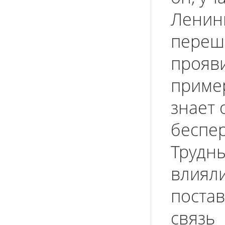
Ленин
переше
прояв
приме
знает 
беспер
Трудны
влиял
постав
связь 