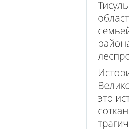
Тисуль
област
семьей
района
леспро
Истори
Велик
это ис
сотка
трагич