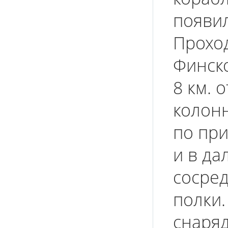
появил
Прохо
Финско
8 км. 
колон
по пр
и в да
сосре
полки.
снаряд