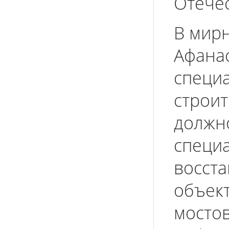
Отечес
В мир
Афана
специ
строит
должно
специ
восст
объек
мостов