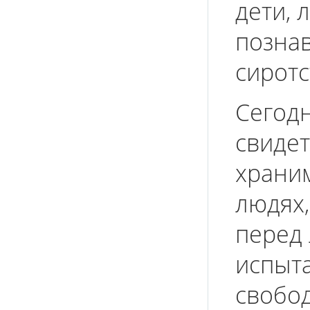
дети, 
познав
сиротст
Сегодн
свидет
храним
людях,
перед 
испыт
свобод