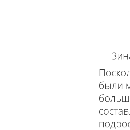
Зин
Поско
были 
больш
состав
подрос