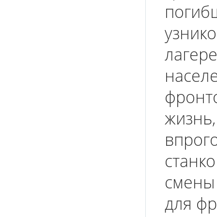
погибш
узник
лагере
населе
фронт
жизнь,
впрого
станко
смены 
для фр