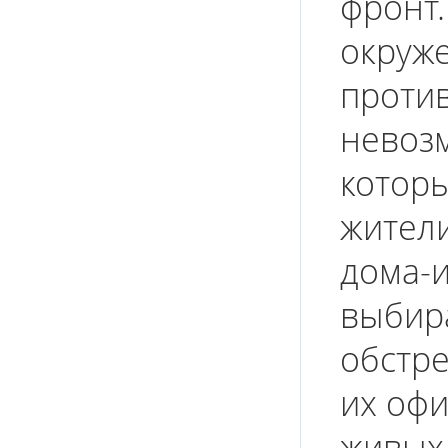
фронт.
окруже
проти
невозм
котор
жители
дома-и
выбира
обстре
их офи
живых 