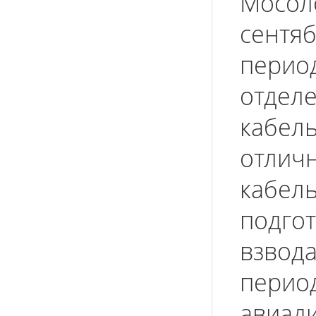
Мосоло
сентяб
период
отдел
кабель
отлич
кабель
подго
взвода
перио
авиади