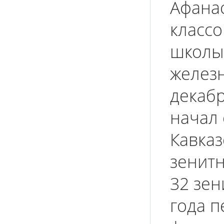
Афана
классо
школы,
желез
декабр
начал 
Кавказ
зенит
32 зен
года 