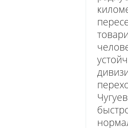
килом
перес
товар
челов
устойч
дивизи
перех
Чугуев
быстро
нормал