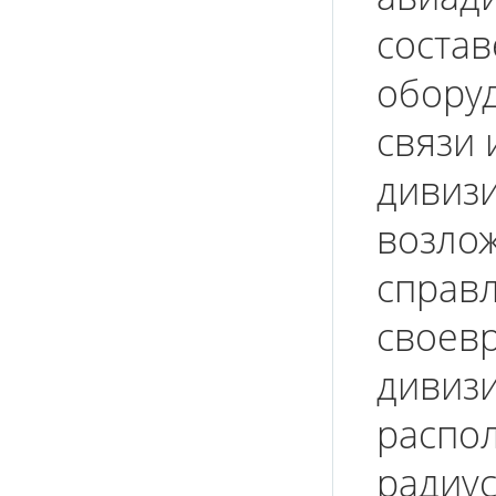
соста
обору
связи 
дивизи
возло
справл
своев
дивизи
распо
радиус