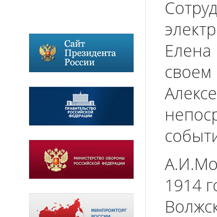
Сотру
электр
Елена 
своем
Алекс
непос
событи
А.И.Мо
1914 г
Волжс