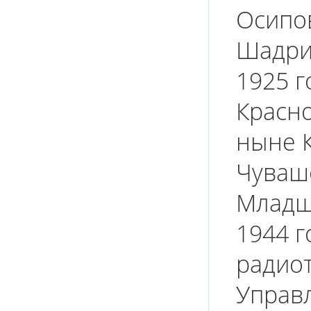
Осипо
Шадри
1925 г
Красно
ныне К
Чувашс
Младши
1944 
радио
Управл