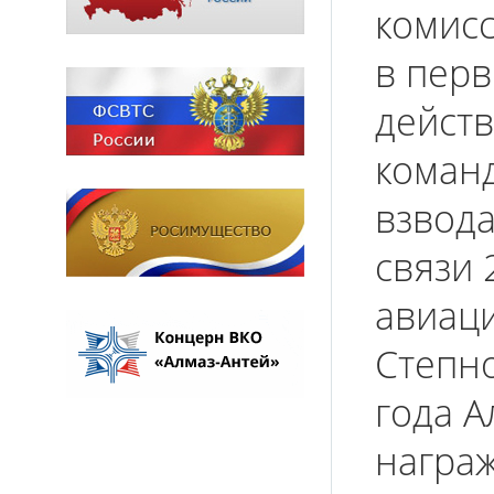
комисс
в перв
дейст
коман
взвода
связи
авиаци
Степно
года 
награ