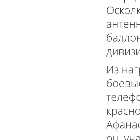
Оскол
антенн
баллон
дивизи
Из наг
боевые
телефо
красн
Афанас
он, уч