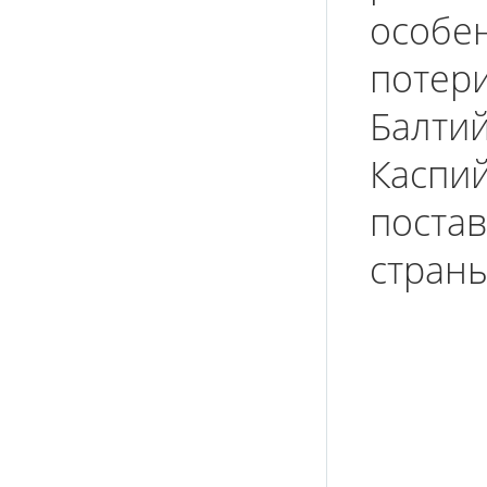
особен
потер
Балти
Каспи
поста
страны