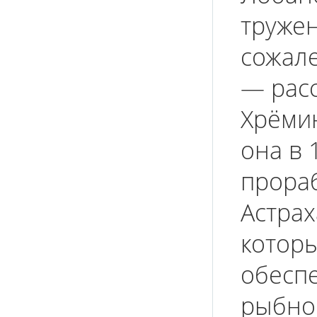
тружен
сожал
— рас
Хрёмин
она в 
прораб
Астра
которы
обесп
рыбно