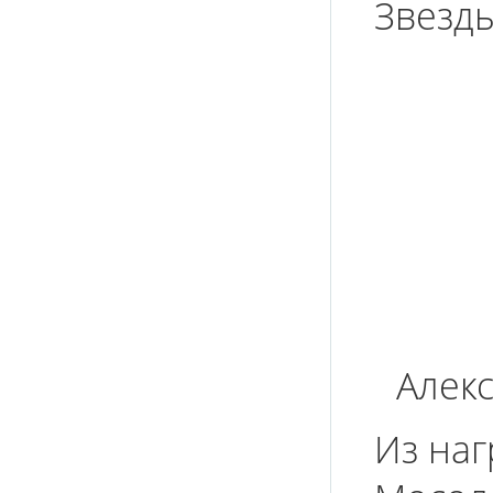
Звезды
Алек
Из наг