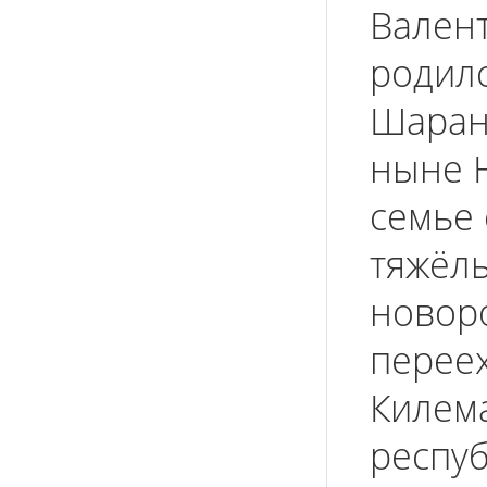
Валент
родилс
Шаранг
ныне Н
семье
тяжёл
новор
переех
Килем
респуб