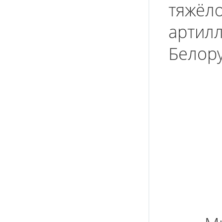
тяжёл
артил
Белору