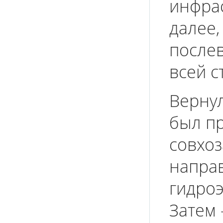
инфрас
далее,
после
всей с
Вернул
был п
совхоз
направ
гидроэ
Затем