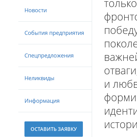
только
Новости
фронто
победу
События предприятия
покол
важней
Спецпредложения
отваги
Неликвиды
и любв
форми
Информация
иденти
истори
ОСТАВИТЬ ЗАЯВКУ