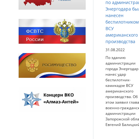
по администра
Энергодара бы
нанесен
беспилотником
ВСУ
американского
производства
31.08.2022
По зданию
администрации
города Энергодар
нанес удар
беспилотник-
камикадзе ВСУ
американского
производства. Об
этом заявил глав
военно-гражданс
администрации
Запорожской обл
Евгений Балицки