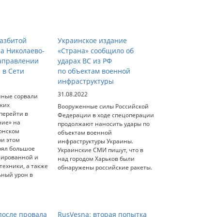
азбитой
Украинское издание
на Николаево-
«Страна» сообщило об
аправлении
ударах ВС из РФ
 в Сети
по объектам военной
инфраструктуры
31.08.2022
нные сорвали
ских
Вооруженные силы Российской
перейти в
Федерации в ходе спецоперации
ние» на
продолжают наносить удары по
онском
объектам военной
ри этом
инфраструктуры Украины.
рял большое
Украинские СМИ пишут, что в
нированной и
над городом Харьков были
ехники, а также
обнаружены российские ракеты.
ьный урон в
осле провала
RusVesna: вторая попытка