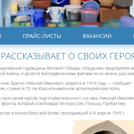
И
ПРАЙС-ЛИСТЫ
ВАКАНСИИ
 РАССКАЗЫВАЕТ О СВОИХ ГЕРО
азднования годовщины Великой Победы сотрудники предприятия в
й войны, и делятся биографическими фактами из их жизни, рассказ
ник, Брагин Николай Иванович, родился в 1914 году, — сообщает 
ию, служил в 72-ом Краснознамённом артиллерийском полку.
е окончания курсов подготовки военного состава, Николай Иванов
 фронта, который освобождал Белоруссию, Польшу, Прибалтику.
стие в Кёнигсбергской битве, проходившей 6-9 апреля 1945 г.