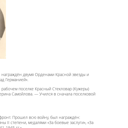
ин награждён двумя Орденами Красной звезды и
ад Германией».
в рабочем поселке Красный Стекловар (Кужеры)
ерина Самойлова. — Учился в сначала поселковой
 фронт. Прошел всю войну, был награждён:
 II степени, медалями «За боевые заслуги», «За
1-1945 гг.».