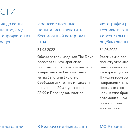
СТИ
ил до конца
Иранские военные
Фотографии р
 на продажу
попытались захватить
техники ВСУ 
тепродуктов из
беспилотный катер ВМС
Херсонском н
ку цен
США
опубликованы
31.08.2022
31.08.2022
Обозреватели издания The Drive
Российские вое
рассказали, что иранские
попытку украин
военные попытались захватить
националистов 
американский беспилотный
«контрнаступле
катер Saildrone Explorer.
Николаево-Херс
Сообщается что, что инцидент
направлении, п
произошёл 29 августа около
противник поте
23:00 в Персидском заливе.
количество бро
автомобильной т
понес значител
живой силе.
министрации
В Белоруссии был заснят
МО Украины п