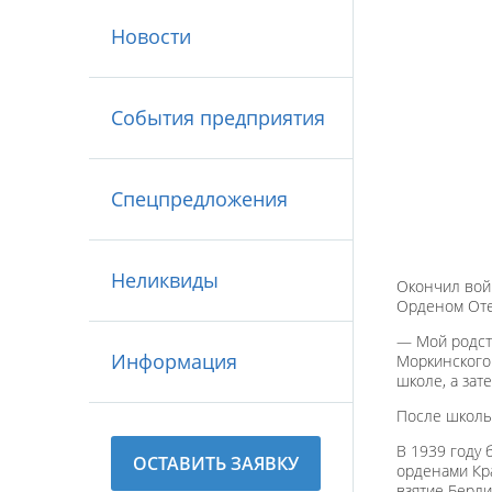
Новости
События предприятия
Спецпредложения
Неликвиды
Окончил войн
Орденом Отеч
— Мой родств
Информация
Моркинского
школе, а зат
После школы
В 1939 году 
ОСТАВИТЬ ЗАЯВКУ
орденами Кра
взятие Берли