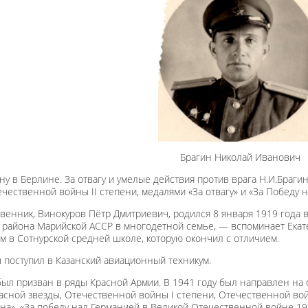
Брагин Николай Иванович
у в Берлине. За отвагу и умелые действия против врага Н.И.Браг
ественной войны II степени, медалями «За отвагу» и «За Победу н
енник, Винокуров Пётр Дмитриевич, родился 8 января 1919 года 
 района Марийской АССР в многодетной семье, — вспоминает Екат
ем в Сотнурской средней школе, которую окончил с отличием.
 поступил в Казанский авиационный техникум.
был призван в ряды Красной Армии. В 1941 году был направлен на
сной звезды, Отечественной войны I степени, Отечественной войны
на», «За победу над Германией в Великой Отечественной войне 194