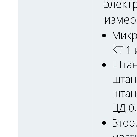
элект
измер
Микр
КТ 1 
Штан
штан
штан
ЦД 0,
Втор