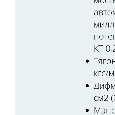
мост
авто
милл
поте
КТ 0,
Тяго
кгс/м
Дифма
см2 (
Мано