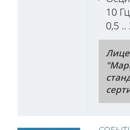
10 Гц
0,5 .
Лице
"Мар
стан
серт