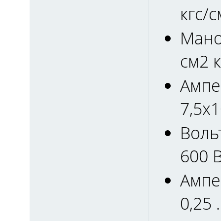
кгс/с
Мано
см2 к
Ампе
7,5x1
Воль
600 В
Ампе
0,25 .