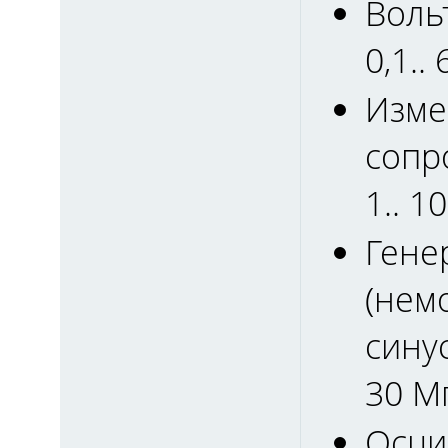
Воль
0,1.. 
Изме
сопр
1.. 1
Гене
(нем
синус
30 Мг
Осци