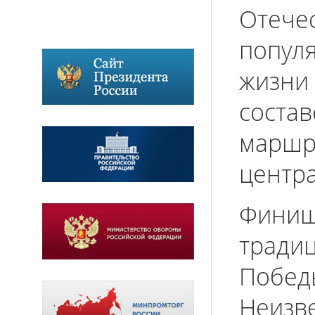
Отече
попул
жизни 
соста
маршр
центр
Финишн
традиц
Побед
Неизве