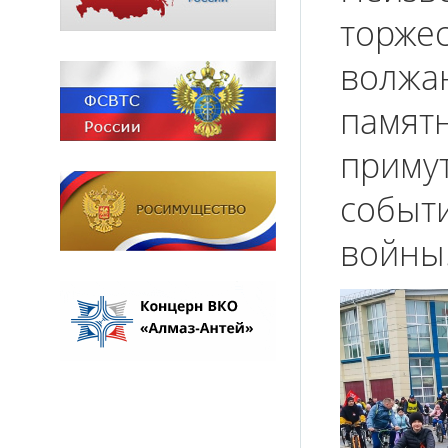
торже
волжан
памят
примут
событ
войны