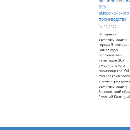
беспилотником
ВСУ
американского
производства
31.08.2022
По зданию
администрации
города Энергодар
нанес удар
беспилотник-
камикадзе ВСУ
американского
производства. Об
этом заявил глав
военно-гражданс
администрации
Запорожской обл
Евгений Балицки