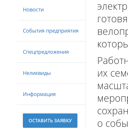
электр
Новости
готовя
велопр
События предприятия
которы
Спецпредложения
Работ
их се
Неликвиды
масшт
Информация
мероп
сохра
о собы
ОСТАВИТЬ ЗАЯВКУ