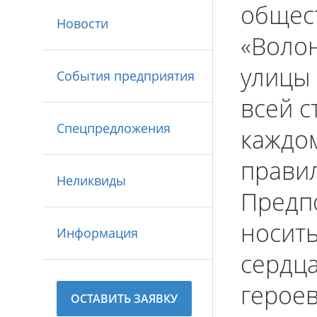
общес
Новости
«Воло
улицы
События предприятия
всей с
Спецпредложения
каждом
прави
Неликвиды
Предпо
носить
Информация
сердца
героев
ОСТАВИТЬ ЗАЯВКУ