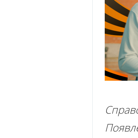
Справ
Появл