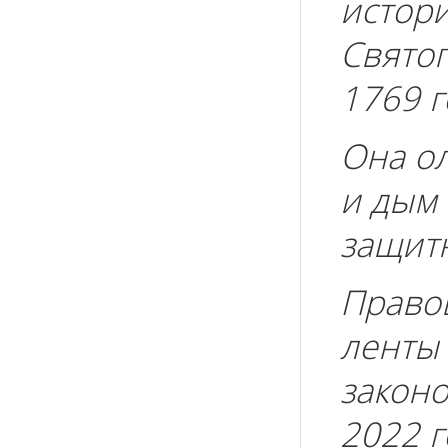
и
стор
Святог
1769 г
Она о
и дым 
защит
Правов
ленты 
законо
2022 г