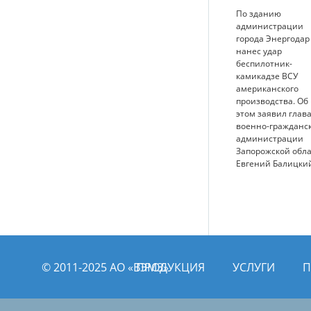
По зданию
администрации
города Энергодар
нанес удар
беспилотник-
камикадзе ВСУ
американского
производства. Об
этом заявил глав
военно-гражданс
администрации
Запорожской обл
Евгений Балицки
© 2011­­-2025 АО «ВЭМЗ»
ПРОДУКЦИЯ
УСЛУГИ
П