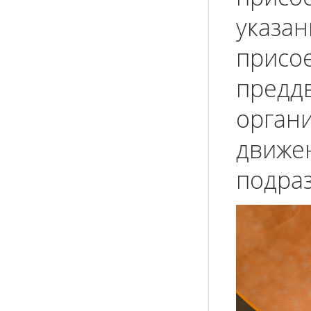
указан
присое
преддв
орган
движе
подра