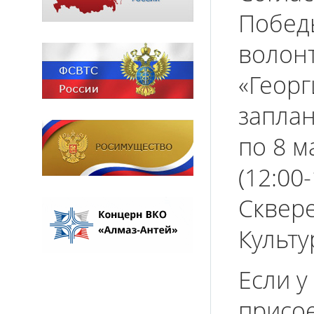
Победы
волонт
«Георг
заплан
по 8 м
(12:00
Сквере
Культу
Если у
присо