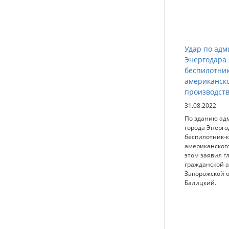
Удар по ад
Энергодара
беспилотни
американск
производст
31.08.2022
По зданию ад
города Энерго
беспилотник-
американского
этом заявил г
гражданской 
Запорожской 
Балицкий.