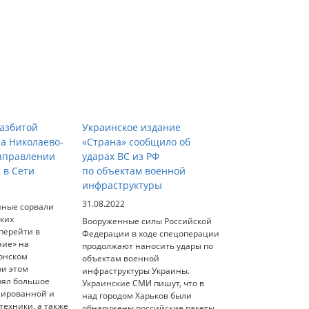
азбитой
Украинское издание
на Николаево-
«Страна» сообщило об
аправлении
ударах ВС из РФ
 в Сети
по объектам военной
инфраструктуры
31.08.2022
нные сорвали
ских
Вооруженные силы Российской
перейти в
Федерации в ходе спецоперации
ние» на
продолжают наносить удары по
онском
объектам военной
ри этом
инфраструктуры Украины.
рял большое
Украинские СМИ пишут, что в
нированной и
над городом Харьков были
ехники, а также
обнаружены российские ракеты.