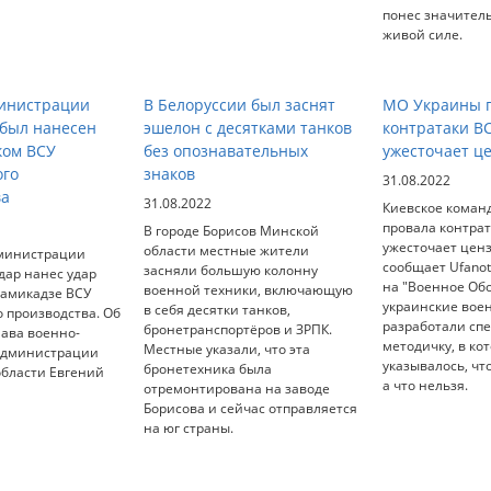
понес значител
живой силе.
министрации
В Белоруссии был заснят
МО Украины п
 был нанесен
эшелон с десятками танков
контратаки В
ком ВСУ
без опознавательных
ужесточает ц
ого
знаков
31.08.2022
ва
31.08.2022
Киевское коман
провала контрат
В городе Борисов Минской
ужесточает ценз
области местные жители
министрации
сообщает Ufanot
засняли большую колонну
дар нанес удар
на "Военное Об
военной техники, включающую
камикадзе ВСУ
украинские вое
в себя десятки танков,
 производства. Об
разработали сп
бронетранспортёров и ЗРПК.
лава военно-
методичку, в ко
Местные указали, что эта
администрации
указывалось, чт
бронетехника была
области Евгений
а что нельзя.
отремонтирована на заводе
Борисова и сейчас отправляется
на юг страны.