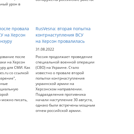
ьный урон в
осле провала
RusVesna: вторая попытка
СУ на Херсон
контрнаступления ВСУ
ензуру
на Херсон провалилась
31.08.2022
дование после
Россия продолжает проведение
аки на Херсон
специальной военной операции
уру для СМИ. Как
(СВО) на Украине. Стало
es.ru со ссылкой
известно о провале второй
озрение",
попытки контрнаступления
нные
украинской армии на
ециальную
Херсонском направлении.
торой
Подразделения противника
о можно писать,
начали наступление 30 августа,
однако были встречены мощным
огнем российской армии.