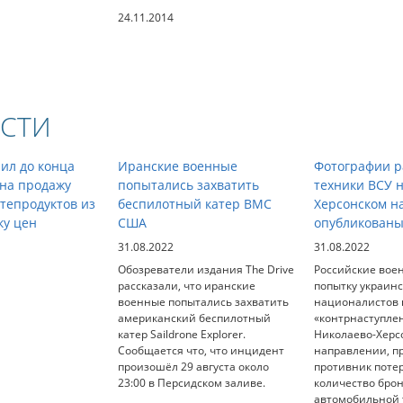
24.11.2014
СТИ
ил до конца
Иранские военные
Фотографии р
 на продажу
попытались захватить
техники ВСУ 
тепродуктов из
беспилотный катер ВМС
Херсонском н
ку цен
США
опубликованы
31.08.2022
31.08.2022
Обозреватели издания The Drive
Российские вое
рассказали, что иранские
попытку украин
военные попытались захватить
националистов 
американский беспилотный
«контрнаступле
катер Saildrone Explorer.
Николаево-Херс
Сообщается что, что инцидент
направлении, п
произошёл 29 августа около
противник поте
23:00 в Персидском заливе.
количество бро
автомобильной т