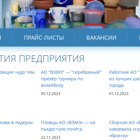
И
ПРАЙС-ЛИСТЫ
ВАКАНСИИ
ТИЯ ПРЕДПРИЯТИЯ
оящее чудо тем,
АО "ВЭМЗ" — "серебряный"
Работник АО 
призёр турнира по
из лучших ша
волейболу
города
05.12.2023
01.12.2023
нова в лидерах
Пловцы АО «ВЭМЗ» — на
Сборная АО «
пьедестале почёта
завоевала «се
«бронзу»
22.11.2023