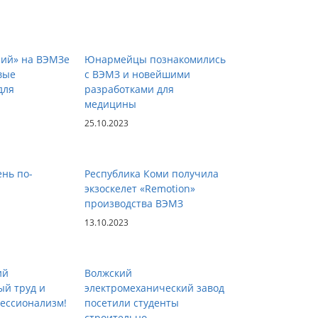
ий» на ВЭМЗе
Юнармейцы познакомились
вые
с ВЭМЗ и новейшими
для
разработками для
медицины
25.10.2023
ень по-
Республика Коми получила
экзоскелет «Remotion»
производства ВЭМЗ
13.10.2023
ий
Волжский
ый труд и
электромеханический завод
ессионализм!
посетили студенты
строительно-