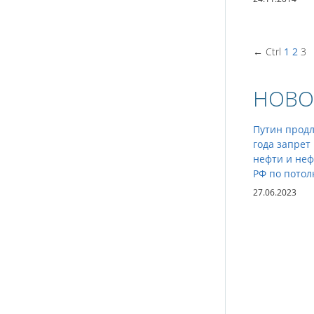
← Ctrl
1
2
3
НОВО
Путин продл
года запрет
нефти и неф
РФ по потол
27.06.2023