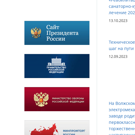
санаторно-к
лечение 202
13.10.2023
Техническое
шаг на пути
12.09.2023
На Волжско
электромех
заводе роди
первокласс
торжественн
наступающи