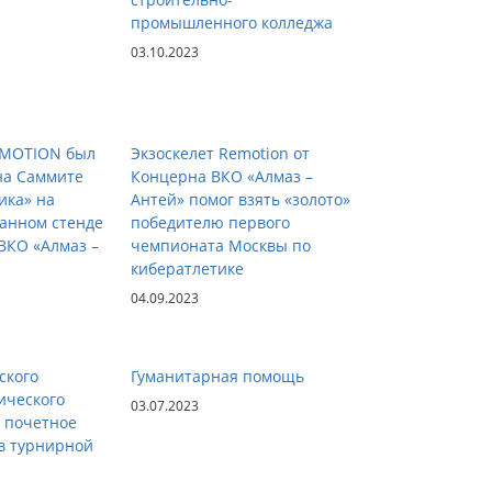
промышленного колледжа
03.10.2023
EMOTION был
Экзоскелет Remotion от
на Саммите
Концерна ВКО «Алмаз –
ика» на
Антей» помог взять «золото»
анном стенде
победителю первого
ВКО «Алмаз –
чемпионата Москвы по
кибератлетике
04.09.2023
ского
Гуманитарная помощь
ического
03.07.2023
а почетное
 в турнирной