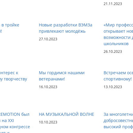
21.11.2023
 в тройке
Новые разработки ВЭМЗа
«Мир професс
!
привлекают молодёжь
открывает но
возможности 
27.10.2023
школьников
26.10.2023
нтерес к
Мы гордимся нашими
Встречаем ос
у творчеству
ветеранами!
спортивному!
16.10.2023
13.10.2023
 REMOTION был
НА МУЗЫКАЛЬНОЙ ВОЛНЕ
За многолетн
 на XXI
добросовестн
10.10.2023
ном конгрессе
высокий проф
ия и