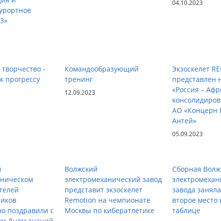
04.10.2023
урортное
3»
 творчество -
Командообразующий
Экзоскелет R
 к прогрессу
тренинг
представлен 
«Россия – Афр
12.09.2023
консолидиров
АО «Концерн 
Антей»
05.09.2023
м
Волжский
Сборная Волж
аническом
электромеханический завод
электромехан
телей
представит экзоскелет
завода занял
ников
Remotion на чемпионате
второе место
о поздравили с
Москвы по кибератлетике
таблице
м Днём знаний