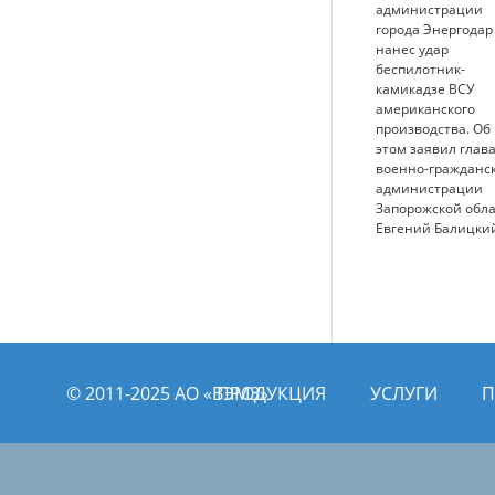
администрации
города Энергодар
нанес удар
беспилотник-
камикадзе ВСУ
американского
производства. Об
этом заявил глав
военно-гражданс
администрации
Запорожской обл
Евгений Балицки
© 2011­­-2025 АО «ВЭМЗ»
ПРОДУКЦИЯ
УСЛУГИ
П