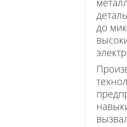
метал
детал
до мик
высоки
электр
Произ
техно
предп
навыки
вызва