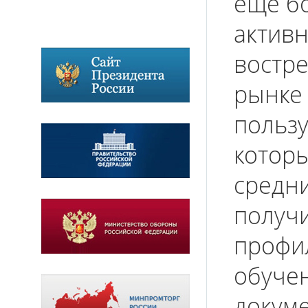
ещё бо
активн
востр
рынке 
пользу
которы
средн
получ
профи
обучен
докуме