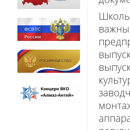
Школь
важны
предпр
выпуск
выпуск
культу
заводч
монта
аппара