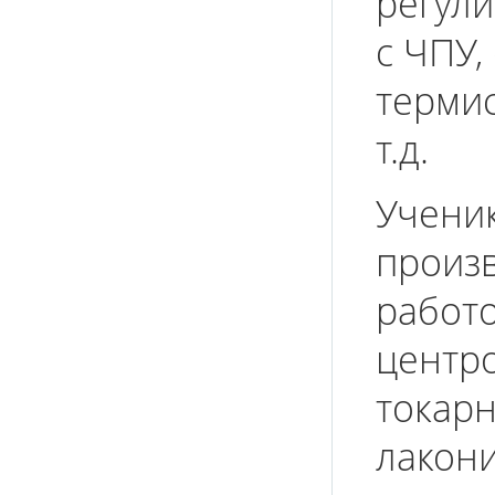
регули
с ЧПУ,
термис
т.д.
Учени
произв
работ
центро
токарн
лакон