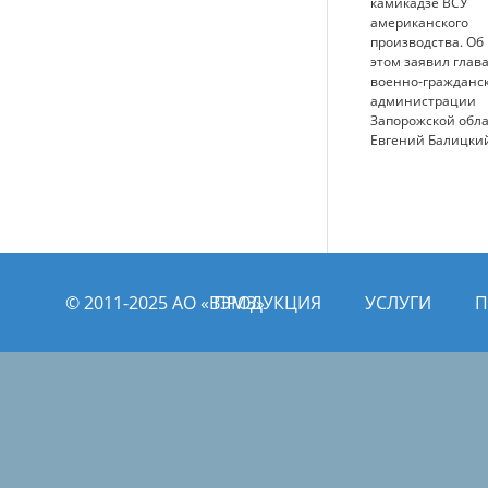
камикадзе ВСУ
американского
производства. Об
этом заявил глав
военно-гражданс
администрации
Запорожской обл
Евгений Балицки
© 2011­­-2025 АО «ВЭМЗ»
ПРОДУКЦИЯ
УСЛУГИ
П