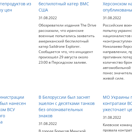
тепродуктов из
беспилотный катер ВМС
Херсонском н
ку цен
США
опубликованы
31.08.2022
31.08.2022
Обозреватели издания The Drive
Российские вое
рассказали, что иранские
попытку украин
военные попытались захватить
националистов 
американский беспилотный
«контрнаступле
катер Saildrone Explorer.
Николаево-Херс
Сообщается что, что инцидент
направлении, п
произошёл 29 августа около
противник поте
23:00 в Персидском заливе.
количество бро
автомобильной т
понес значител
живой силе.
министрации
В Белоруссии был заснят
МО Украины п
 был нанесен
эшелон с десятками танков
контратаки В
ком ВСУ
без опознавательных
ужесточает ц
ого
знаков
31.08.2022
ва
31.08.2022
Киевское коман
провала контрат
В городе Борисов Минской