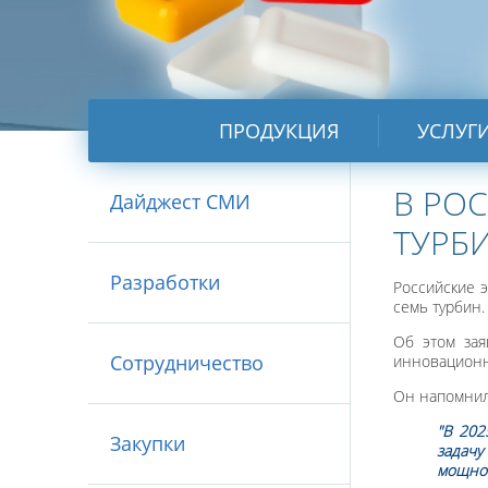
ПРОДУКЦИЯ
УСЛУГ
В РОС
Дайджест СМИ
ТУРБ
Разработки
Российские 
семь турбин.
Об этом за
Сотрудничество
инновационн
Он напомнил,
"В 202
Закупки
задачу
мощнос