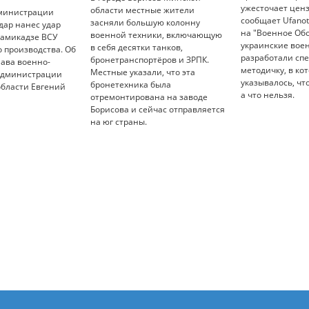
ужесточает ценз
области местные жители
министрации
сообщает Ufanot
засняли большую колонну
дар нанес удар
на "Военное Об
военной техники, включающую
камикадзе ВСУ
украинские вое
в себя десятки танков,
 производства. Об
разработали сп
бронетранспортёров и ЗРПК.
лава военно-
методичку, в ко
Местные указали, что эта
администрации
указывалось, чт
бронетехника была
области Евгений
а что нельзя.
отремонтирована на заводе
Борисова и сейчас отправляется
на юг страны.