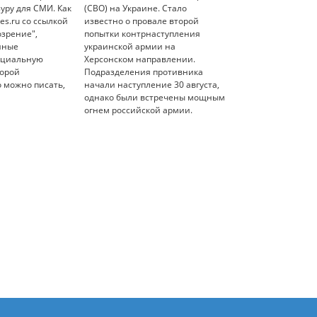
уру для СМИ. Как
(СВО) на Украине. Стало
es.ru со ссылкой
известно о провале второй
озрение",
попытки контрнаступления
нные
украинской армии на
ециальную
Херсонском направлении.
торой
Подразделения противника
о можно писать,
начали наступление 30 августа,
однако были встречены мощным
огнем российской армии.