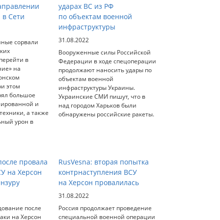
аправлении
ударах ВС из РФ
 в Сети
по объектам военной
инфраструктуры
31.08.2022
нные сорвали
ских
Вооруженные силы Российской
перейти в
Федерации в ходе спецоперации
ние» на
продолжают наносить удары по
онском
объектам военной
ри этом
инфраструктуры Украины.
рял большое
Украинские СМИ пишут, что в
нированной и
над городом Харьков были
ехники, а также
обнаружены российские ракеты.
ьный урон в
осле провала
RusVesna: вторая попытка
СУ на Херсон
контрнаступления ВСУ
ензуру
на Херсон провалилась
31.08.2022
дование после
Россия продолжает проведение
аки на Херсон
специальной военной операции