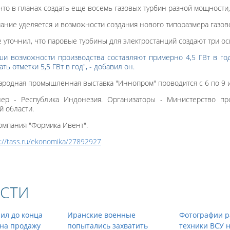
что в планах создать еще восемь газовых турбин разной мощности,
ание уделяется и возможности создания нового типоразмера газо
 уточнил, что паровые турбины для электростанций создают три о
и возможности производства составляют примерно 4,5 ГВт в год,
ть отметки 5,5 ГВт в год", - добавил он.
ародная промышленная выставка "Иннопром" проводится с 6 по 9 и
нер - Республика Индонезия. Организаторы - Министерство п
й области.
омпания "Формика Ивент".
s://tass.ru/ekonomika/27892927
СТИ
ил до конца
Иранские военные
Фотографии р
 на продажу
попытались захватить
техники ВСУ 