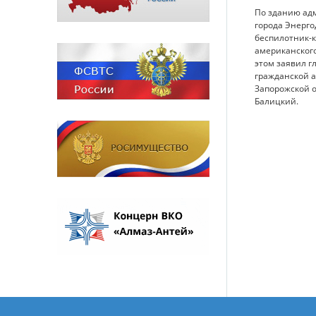
По зданию ад
города Энерго
беспилотник-
американского
этом заявил г
гражданской 
Запорожской 
Балицкий.