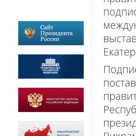
под
межд
выс
Екатер
Подп
пост
прав
Респ
през