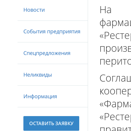
На 
Новости
фарм
События предприятия
«Рест
прои
Спецпредложения
перито
Неликвиды
Согл
кооп
Информация
«Фарм
«Рест
ОСТАВИТЬ ЗАЯВКУ
прав