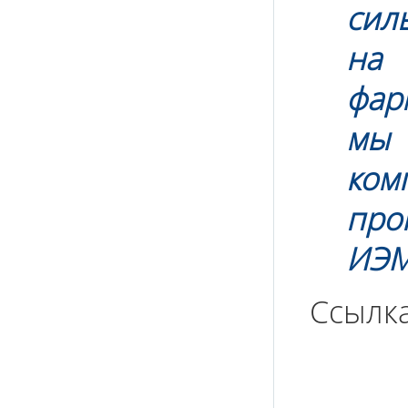
сил
на 
фар
мы
ком
про
ИЭМ
Ссылк