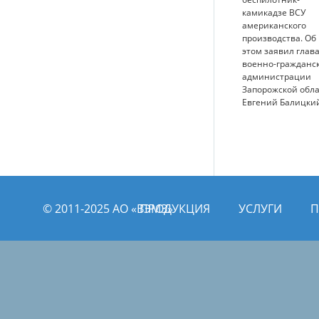
камикадзе ВСУ
американского
производства. Об
этом заявил глав
военно-гражданс
администрации
Запорожской обл
Евгений Балицки
© 2011­­-2025 АО «ВЭМЗ»
ПРОДУКЦИЯ
УСЛУГИ
П