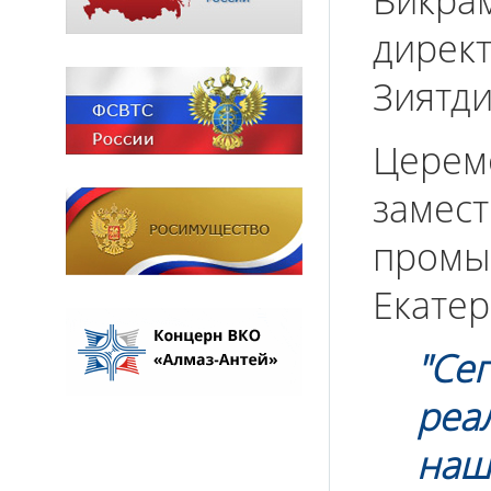
Викр
дирек
Зиятди
Церем
зам
промы
Екате
"Се
ре
наш