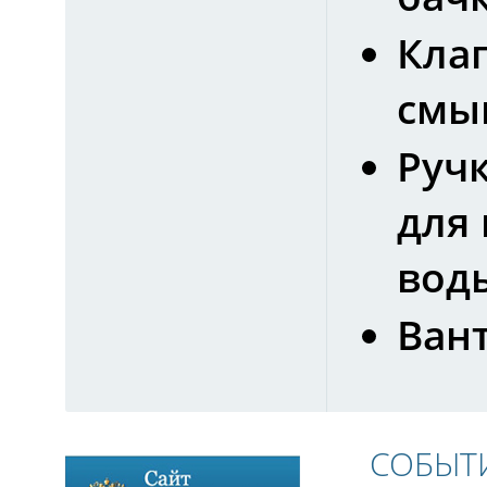
Кла
смы
Руч
для
вод
Ван
СОБЫТ