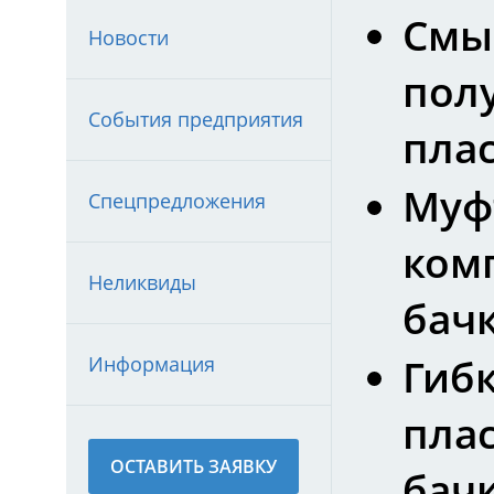
Смы
Новости
пол
События предприятия
пла
Муф
Спецпредложения
ком
Неликвиды
бач
Информация
Гиб
пла
ОСТАВИТЬ ЗАЯВКУ
бач