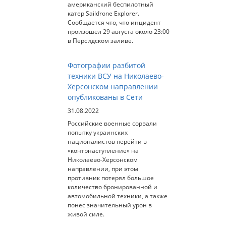
американский беспилотный
катер Saildrone Explorer.
Сообщается что, что инцидент
произошёл 29 августа около 23:00
в Персидском заливе.
Фотографии разбитой
техники ВСУ на Николаево-
Херсонском направлении
опубликованы в Сети
31.08.2022
Российские военные сорвали
попытку украинских
националистов перейти в
«контрнаступление» на
Николаево-Херсонском
направлении, при этом
противник потерял большое
количество бронированной и
автомобильной техники, а также
понес значительный урон в
живой силе.