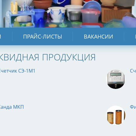
И
ПРАЙС-ЛИСТЫ
ВАКАНСИИ
КВИДНАЯ ПРОДУКЦИЯ
Счетчик СЭ-1М1
Сч
Санда МКП
Фи