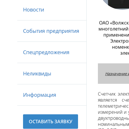
Новости
ОАО «Волжск
многолетний 
События предприятия
применени
Электро
номенк
Спецпредложения
эле
Неликвиды
Назначение 
Счетчик элек
Информация
является сч
телеметрич
измерений и 
двухпрово
ОСТАВИТЬ ЗАЯВКУ
номинальны