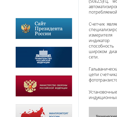
(50±2,5)Гц,
автоматизи
потребляемой
Счетчик явля
специализир
измерителя
индикатор 
способность
широком диап
сети.
Гальваническ
цепи счетчик
фототранзист
Установочны
индукционных
Технические