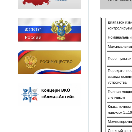
Диапазон изм
контролируем
Номинальный 
Максимальный
Порог чувств
Передаточное
выхода основ
устройства
Полная мощно
счетчиком
Класс точност
нагрузок 1...
Межповерочн
Средний срок