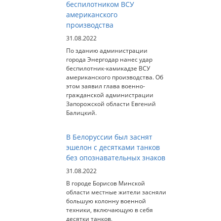
беспилотником ВСУ
американского
производства
31.08.2022
По зданию администрации
города Энергодар нанес удар
беспилотник-камикадзе ВСУ
американского производства. Об
этом заявил глава военно-
гражданской администрации
Запорожской области Евгений
Балицкий.
В Белоруссии был заснят
эшелон с десятками танков
без опознавательных знаков
31.08.2022
В городе Борисов Минской
области местные жители засняли
большую колонну военной
техники, включающую в себя
десятки танков,