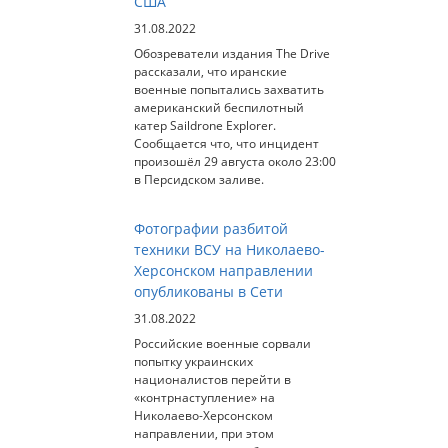
США
31.08.2022
Обозреватели издания The Drive
рассказали, что иранские
военные попытались захватить
американский беспилотный
катер Saildrone Explorer.
Сообщается что, что инцидент
произошёл 29 августа около 23:00
в Персидском заливе.
Фотографии разбитой
техники ВСУ на Николаево-
Херсонском направлении
опубликованы в Сети
31.08.2022
Российские военные сорвали
попытку украинских
националистов перейти в
«контрнаступление» на
Николаево-Херсонском
направлении, при этом