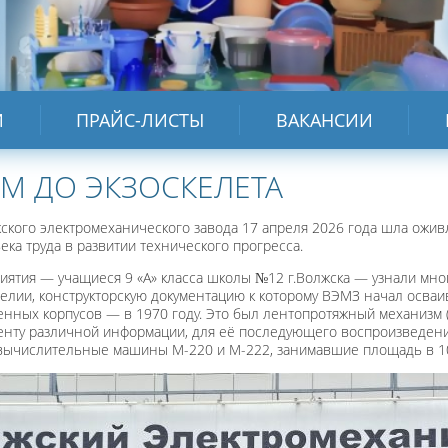
И
ПРАЙС-ЛИСТЫ
ВАКАНСИИ
ПМ ДО ЭКЗОСКЕЛЕТА
ского электромеханического завода 17 апреля 2026 года шла ожи
ека труда в развитии технического прогресса.
иятия — учащиеся 9 «А» класса школы №12 г.Волжска — узнали мног
елии, конструкторскую документацию к которому ВЭМЗ начал осваи
нных корпусов — в 1970 году. Это был лентопротяжный механизм (
енту различной информации, для её последующего воспроизведения
вычислительные машины М-220 и М-222, занимавшие площадь в 10