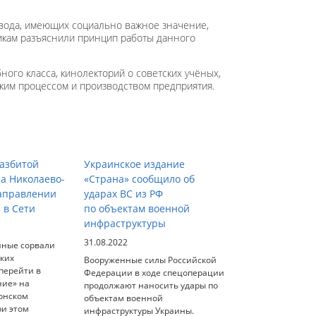
вода, имеющих социально важное значение,
икам разъяснили принцип работы данного
го класса, кинолекторий о советских учёных,
ким процессом и производством предприятия.
азбитой
Украинское издание
на Николаево-
«Страна» сообщило об
аправлении
ударах ВС из РФ
 в Сети
по объектам военной
инфраструктуры
31.08.2022
нные сорвали
ских
Вооруженные силы Российской
перейти в
Федерации в ходе спецоперации
ние» на
продолжают наносить удары по
онском
объектам военной
ри этом
инфраструктуры Украины.