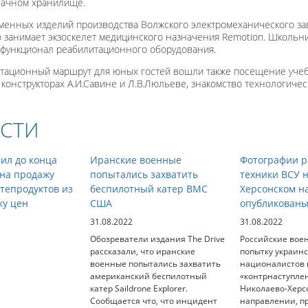
лачном хранилище.
менных изделий производства Волжского электромеханического за
о занимает экзоскелет медицинского назначения Remotion. Школьн
и функционал реабилитационного оборудования.
тационный маршрут для юных гостей вошли также посещение учебно
онструкторах А.И.Савине и Л.В.Люльеве, знакомство технологичес
СТИ
ил до конца
Иранские военные
Фотографии р
 на продажу
попытались захватить
техники ВСУ 
тепродуктов из
беспилотный катер ВМС
Херсонском н
ку цен
США
опубликованы
31.08.2022
31.08.2022
Обозреватели издания The Drive
Российские вое
рассказали, что иранские
попытку украин
военные попытались захватить
националистов 
американский беспилотный
«контрнаступле
катер Saildrone Explorer.
Николаево-Херс
Сообщается что, что инцидент
направлении, п