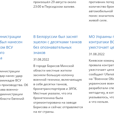
произошёл 29 августа около
противник поте
23:00 в Персидском заливе.
количество бро
автомобильной т
понес значител
живой силе.
министрации
В Белоруссии был заснят
МО Украины п
 был нанесен
эшелон с десятками танков
контратаки В
ком ВСУ
без опознавательных
ужесточает ц
ого
знаков
31.08.2022
ва
31.08.2022
Киевское коман
провала контрат
В городе Борисов Минской
ужесточает ценз
области местные жители
министрации
сообщает Ufanot
засняли большую колонну
дар нанес удар
на "Военное Об
военной техники, включающую
камикадзе ВСУ
украинские вое
в себя десятки танков,
 производства. Об
разработали сп
бронетранспортёров и ЗРПК.
лава военно-
методичку, в ко
Местные указали, что эта
администрации
указывалось, чт
бронетехника была
области Евгений
а что нельзя.
отремонтирована на заводе
Борисова и сейчас отправляется
на юг страны.