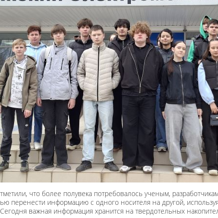
тметили, что более полувека потребовалось ученым, разработчика
тью перенести информацию с одного носителя на другой, используя
Сегодня важная информация хранится на твердотельных накопителя