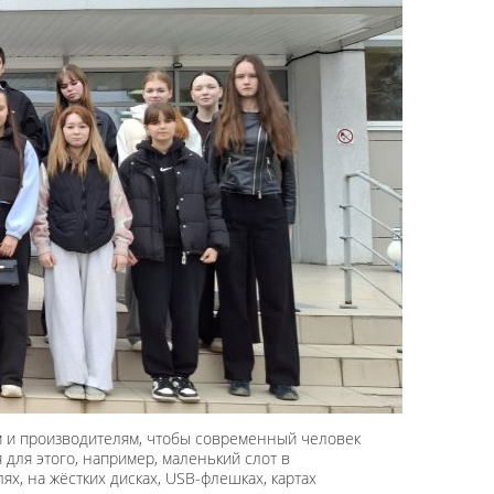
м и производителям, чтобы современный человек
 для этого, например, маленький слот в
х, на жёстких дисках, USB-флешках, картах