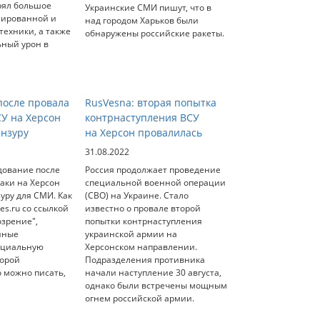
рял большое
Украинские СМИ пишут, что в
нированной и
над городом Харьков были
ехники, а также
обнаружены российские ракеты.
ьный урон в
осле провала
RusVesna: вторая попытка
СУ на Херсон
контрнаступления ВСУ
ензуру
на Херсон провалилась
31.08.2022
дование после
Россия продолжает проведение
аки на Херсон
специальной военной операции
уру для СМИ. Как
(СВО) на Украине. Стало
es.ru со ссылкой
известно о провале второй
озрение",
попытки контрнаступления
нные
украинской армии на
ециальную
Херсонском направлении.
торой
Подразделения противника
о можно писать,
начали наступление 30 августа,
однако были встречены мощным
огнем российской армии.