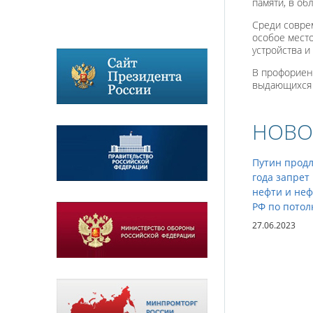
памяти, в об
Среди совре
особое мест
устройства 
В профориен
выдающихся к
НОВО
Путин продл
года запрет
нефти и неф
РФ по потол
27.06.2023