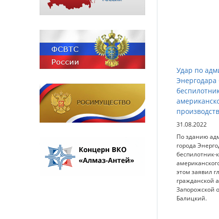
Удар по ад
Энергодара
беспилотни
американск
производст
31.08.2022
По зданию ад
города Энерго
беспилотник-
американского
этом заявил г
гражданской 
Запорожской 
Балицкий.