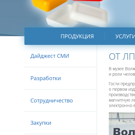
ПРОДУКЦИЯ
УСЛУГ
ОТ Л
Дайджест СМИ
В музее Волж
и роли челов
Разработки
Гости предпр
о первом изд
производстве
Сотрудничество
магнитную л
электронно-
Закупки